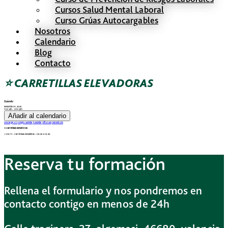
Cursos Salud Mental Laboral
Curso Grúas Autocargables
Nosotros
Calendario
Blog
Contacto
⭐ CARRETILLAS ELEVADORAS
Cuándo
noviembre 8, 2025
7:00 am - 3:00 pm
Añadir al calendario
Descargar ICS
Google Calendar
iCalendar
Office 365
Outlook Live
⭐ Carretillas Elevadoras
⭐ 08/11 – Carretillas Elevadoras – 08:30 a 14:30
Reserva tu formación
Rellena el formulario y nos pondremos en
contacto contigo en menos de 24h