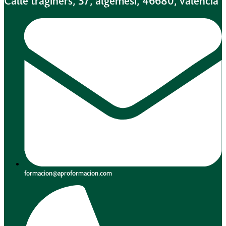
Calle traginers, 37, algemesi, 46680, valencia
formacion@aproformacion.com