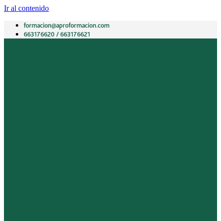
Ir al contenido
formacion@aproformacion.com
663176620 / 663176621