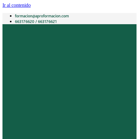
Ir al contenido
formacion@aproformacion.com
663176620 / 663176621