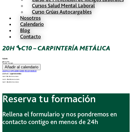
Cursos Salud Mental Laboral
Curso Grúas Autocargables
Nosotros
Calendario
Blog
Contacto
20H🔧C10 – CARPINTERÍA METÁLICA
Cuándo
julio 13, 2026
7:00 am - 3:00 pm
Añadir al calendario
Descargar ICS
Google Calendar
iCalendar
Office 365
Outlook Live
20H🔧C10 – Carpintería metálica
13/07- día 1 de 07:00 a 15:00
14/07 – día 2 de 08:00 a 12:00
16/07 – día 3 de 07:00 a 15:00
Reserva tu formación
Rellena el formulario y nos pondremos en
contacto contigo en menos de 24h