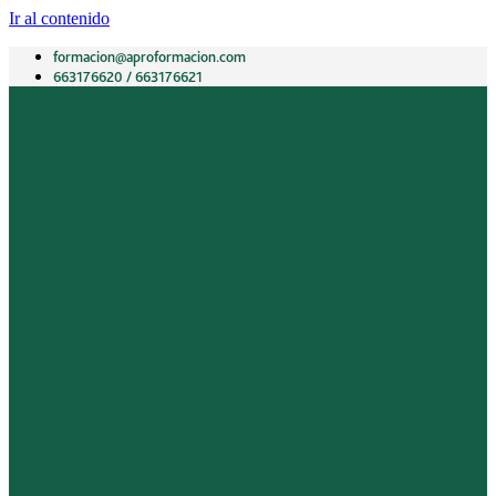
Ir al contenido
formacion@aproformacion.com
663176620 / 663176621