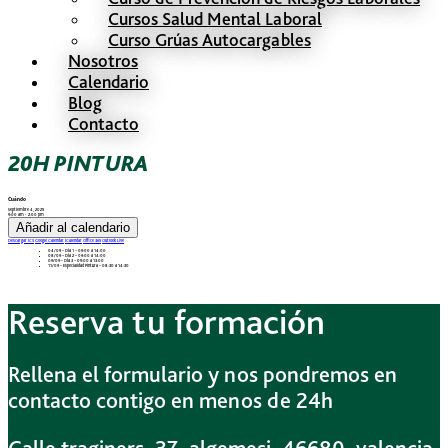
Cursos Salud Mental Laboral
Curso Grúas Autocargables
Nosotros
Calendario
Blog
Contacto
20H PINTURA
Cuándo
septiembre 4, 2025
9:00 am - 2:00 pm
Añadir al calendario
Descargar ICS
Google Calendar
iCalendar
Office 365
Outlook Live
04/09 – Día 1 – 09:00 a 14:00
08/09 – Día 2 – 09:00 a 14:00
09/09 – Día 3 – 09:00 a 13:00
11/09 – Especialidad Pintura – 08:30 a 14:30
Reserva tu formación
Rellena el formulario y nos pondremos en
contacto contigo en menos de 24h