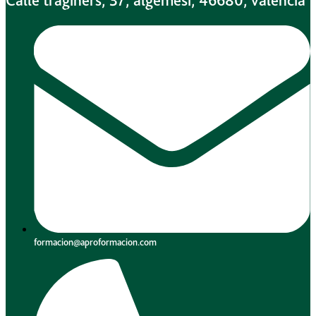
Calle traginers, 37, algemesi, 46680, valencia
formacion@aproformacion.com