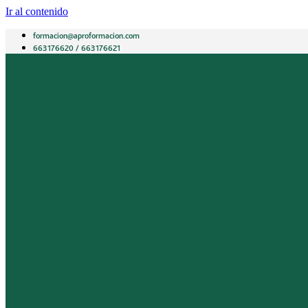
Ir al contenido
formacion@aproformacion.com
663176620 / 663176621