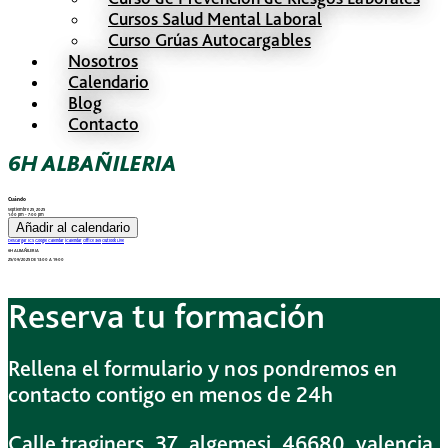
Cursos Salud Mental Laboral
Curso Grúas Autocargables
Nosotros
Calendario
Blog
Contacto
6H ALBAÑILERIA
Cuándo
septiembre 25, 2025
1:00 pm - 7:00 pm
Añadir al calendario
Descargar ICS
Google Calendar
iCalendar
Office 365
Outlook Live
6H ALBAÑILERIA
25/09/2025 DE 13:00 A 19:00
Reserva tu formación
Rellena el formulario y nos pondremos en
contacto contigo en menos de 24h
Calle traginers, 37, algemesi, 46680, valencia