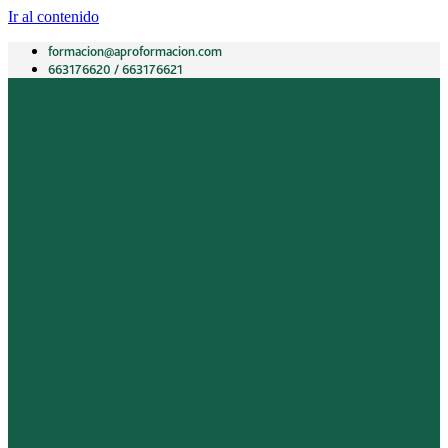
Ir al contenido
formacion@aproformacion.com
663176620 / 663176621