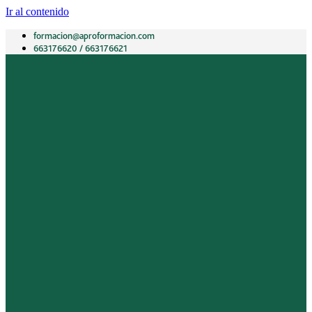
Ir al contenido
formacion@aproformacion.com
663176620 / 663176621