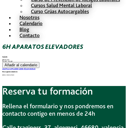
Cursos Salud Mental Laboral
Curso Grúas Autocargables
Nosotros
Calendario
Blog
Contacto
6H APARATOS ELEVADORES
Cuándo
junio 29, 2026
9:00 am - 3:00 pm
Añadir al calendario
Descargar ICS
Google Calendar
iCalendar
Office 365
Outlook Live
🏗️ 6H Aparatos elevadores
29/06 – 09:00 a 15:00
Reserva tu formación
Rellena el formulario y nos pondremos en
contacto contigo en menos de 24h
Calle traginers, 37, algemesi, 46680, valencia