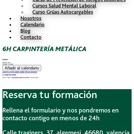
Cursos Salud Mental Laboral
Curso Grúas Autocargables
Nosotros
Calendario
Blog
Contacto
6H CARPINTERÍA METÁLICA
Cuándo
marzo 5, 2026
2:00 pm - 7:00 pm
Añadir al calendario
Descargar ICS
Google Calendar
iCalendar
Office 365
Outlook Live
6H Carpintería metálica
05/04 – Dia 4 – Especialidad carpintería metálica – 14:00 a 19:00
Reserva tu formación
Rellena el formulario y nos pondremos en
contacto contigo en menos de 24h
Calle traginers, 37, algemesi, 46680, valencia