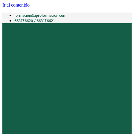
Ir al contenido
formacion@aproformacion.com
663176620 / 663176621