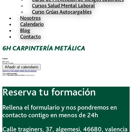
Cursos Salud Mental Laboral
Curso Grúas Autocargables
Nosotros
Calendario
Blog
Contacto
6H CARPINTERÍA METÁLICA
Cuándo
abril 7, 2026
8:00 am - 2:00 pm
Añadir al calendario
Descargar ICS
Google Calendar
iCalendar
Office 365
Outlook Live
🔧6H Carpintería metálica
07/04 – Especialidad carpintería metálica – 08:00 a 14:00
Reserva tu formación
Rellena el formulario y nos pondremos en
contacto contigo en menos de 24h
Calle traginers, 37, algemesi, 46680, valencia