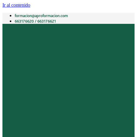
Ir al contenido
formacion@aproformacion.com
663176620 / 663176621