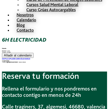
Cursos Salud Mental Laboral
Curso Grúas Autocargables
Nosotros
Calendario
Blog
Contacto
6H ELECTRICIDAD
Cuándo
diciembre 1, 2025
1:00 pm - 7:00 pm
Añadir al calendario
Descargar ICS
Google Calendar
iCalendar
Office 365
Outlook Live
6H Electricidad
• 01/12– Especialidad Electricidad – 13:00 A 19:00
Reserva tu formación
Rellena el formulario y nos pondremos en
contacto contigo en menos de 24h
Calle traginers, 37, algemesi, 46680, valencia