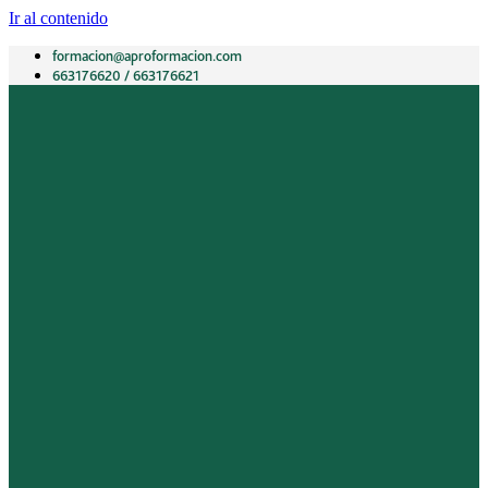
Ir al contenido
formacion@aproformacion.com
663176620 / 663176621