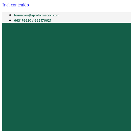
Ir al contenido
formacion@aproformacion.com
663176620 / 663176621