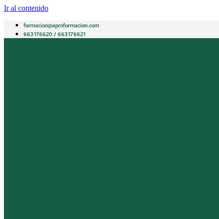
Ir al contenido
formacion@aproformacion.com
663176620 / 663176621