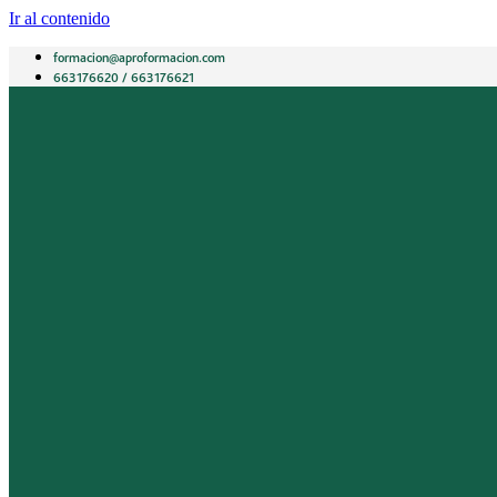
Ir al contenido
formacion@aproformacion.com
663176620 / 663176621