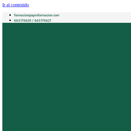
Ir al contenido
formacion@aproformacion.com
663176620 / 663176621