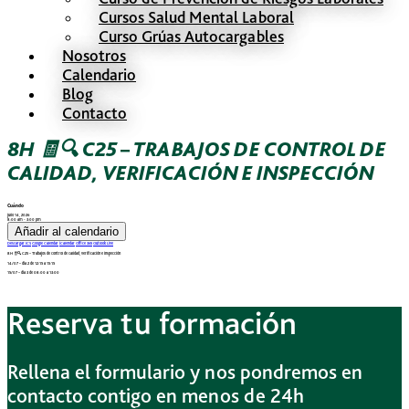
Cursos Salud Mental Laboral
Curso Grúas Autocargables
Nosotros
Calendario
Blog
Contacto
8H 🧾🔍 C25 – TRABAJOS DE CONTROL DE
CALIDAD, VERIFICACIÓN E INSPECCIÓN
Cuándo
julio 14, 2026
8:00 am - 3:00 pm
Añadir al calendario
Descargar ICS
Google Calendar
iCalendar
Office 365
Outlook Live
8H 🧾🔍 C25 – Trabajos de control de calidad, verificación e inspección
14/07 – día 2 de 12:15 a 15:15
15/07 – día 3 de 08:00 a 13:00
Reserva tu formación
Rellena el formulario y nos pondremos en
contacto contigo en menos de 24h