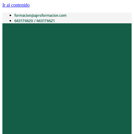
Ir al contenido
formacion@aproformacion.com
663176620 / 663176621