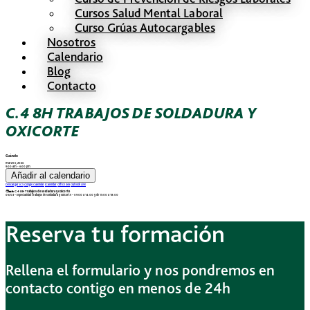
Cursos Salud Mental Laboral
Curso Grúas Autocargables
Nosotros
Calendario
Blog
Contacto
C.4 8H TRABAJOS DE SOLDADURA Y
OXICORTE
Cuándo
marzo 6, 2026
9:00 am - 6:00 pm
Añadir al calendario
Descargar ICS
Google Calendar
iCalendar
Office 365
Outlook Live
🧑‍🏭🔥 C.4 8H Trabajos de soldadura y oxicorte
06/03 – Especialidad trabajos de soldadura y oxicorte – 09:00 a 14:00 y de 15:00 a 18:00
Reserva tu formación
Rellena el formulario y nos pondremos en
contacto contigo en menos de 24h