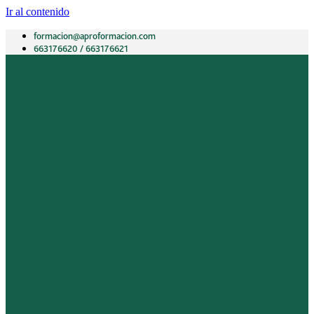
Ir al contenido
formacion@aproformacion.com
663176620 / 663176621