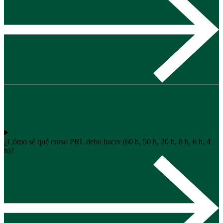
¿Cómo sé qué curso PRL debo hacer (60 h, 50 h, 20 h, 8 h, 6 h, 4
h)?