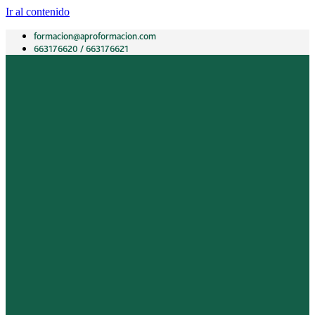
Ir al contenido
formacion@aproformacion.com
663176620 / 663176621