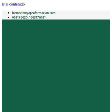
Ir al contenido
formacion@aproformacion.com
663176620 / 663176621