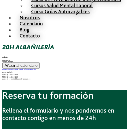
Cursos Salud Mental Laboral
Curso Grúas Autocargables
Nosotros
Calendario
Blog
Contacto
20H ALBAÑILERÍA
Cuándo
mayo 25, 2026
3:00 pm - 8:00 pm
Añadir al calendario
Descargar ICS
Google Calendar
iCalendar
Office 365
Outlook Live
🧱 20H Albañilería
25/05 – Día 1 – 15:00 a 20:00
26/05 – Día 2 – 15:00 a 20:00
27/05 – Día 3 – 15:00 a 19:00
29/05 – Dia 4 – Especialidad albañilería 14:00 a 20:00
Reserva tu formación
Rellena el formulario y nos pondremos en
contacto contigo en menos de 24h