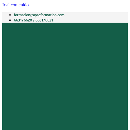
Ir al contenido
formacion@aproformacion.com
663176620 / 663176621