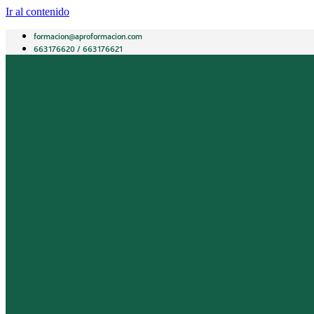
Ir al contenido
formacion@aproformacion.com
663176620 / 663176621