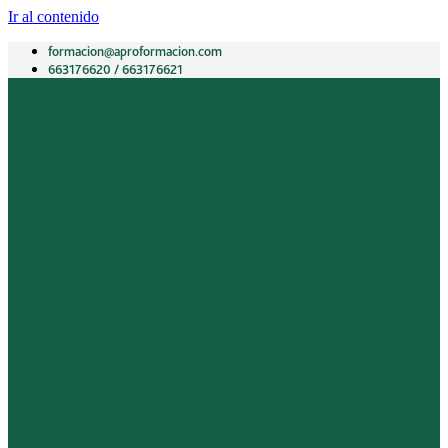
Ir al contenido
formacion@aproformacion.com
663176620 / 663176621