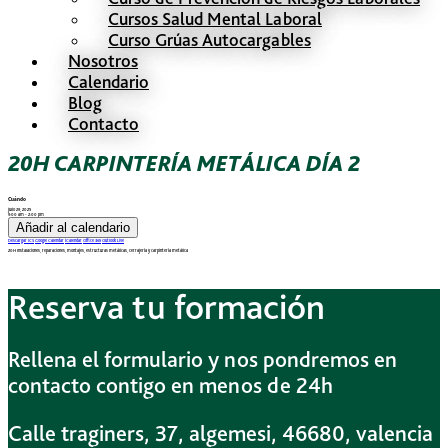
Cursos Salud Mental Laboral
Curso Grúas Autocargables
Nosotros
Calendario
Blog
Contacto
20H CARPINTERÍA METÁLICA DÍA 2
Cuándo
julio 29, 2025
9:00 am - 2:00 pm
Añadir al calendario
Descargar ICS
Google Calendar
iCalendar
Office 365
Outlook Live
20H Instalaciones, reparaciones, montajes, estructuras metálicas, cerrajería y carpintería metálica
Reserva tu formación
Rellena el formulario y nos pondremos en
contacto contigo en menos de 24h
Calle traginers, 37, algemesi, 46680, valencia