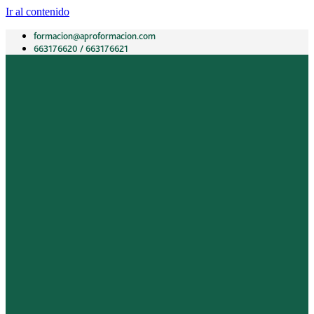
Ir al contenido
formacion@aproformacion.com
663176620 / 663176621