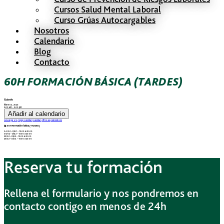
Cursos Salud Mental Laboral
Curso Grúas Autocargables
Nosotros
Calendario
Blog
Contacto
60H FORMACIÓN BÁSICA (TARDES)
Cuándo
febrero 4, 2026
9:00 am - 2:00 pm
Añadir al calendario
Descargar ICS
Google Calendar
iCalendar
Office 365
Outlook Live
📚 60H Formación básica (TARDES)
04/02 – Día 1 – 15:00 a 20:00
05/02 – Día 2 – 15:00 a 20:00
25/02 – Día 3 – 15:00 a 20:00
26/02 – Día 4 – 15:00 a 20:00
Reserva tu formación
Rellena el formulario y nos pondremos en
contacto contigo en menos de 24h