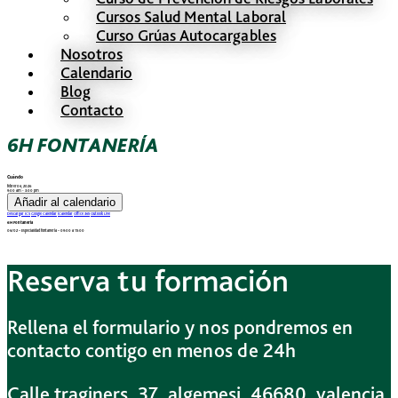
Cursos Salud Mental Laboral
Curso Grúas Autocargables
Nosotros
Calendario
Blog
Contacto
6H FONTANERÍA
Cuándo
febrero 6, 2026
9:00 am - 3:00 pm
Añadir al calendario
Descargar ICS
Google Calendar
iCalendar
Office 365
Outlook Live
6H Fontanería
06/02 – Especialidad fontanería – 09:00 a 15:00
Reserva tu formación
Rellena el formulario y nos pondremos en
contacto contigo en menos de 24h
Calle traginers, 37, algemesi, 46680, valencia