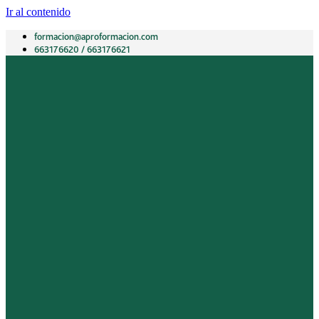
Ir al contenido
formacion@aproformacion.com
663176620 / 663176621