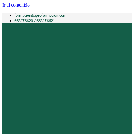
Ir al contenido
formacion@aproformacion.com
663176620 / 663176621