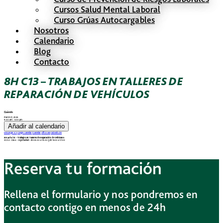
Cursos Salud Mental Laboral
Curso Grúas Autocargables
Nosotros
Calendario
Blog
Contacto
8H C13 – TRABAJOS EN TALLERES DE
REPARACIÓN DE VEHÍCULOS
Cuándo
marzo 31, 2026
8:00 am - 5:00 pm
Añadir al calendario
Descargar ICS
Google Calendar
iCalendar
Office 365
Outlook Live
8H 🚗🔧C13 – Trabajos en Talleres de Reparación de Vehículos
31/03 – Dia 4 – Especialidad – de 08:00 a 14:00 y de 15:00 a 17:00
Reserva tu formación
Rellena el formulario y nos pondremos en
contacto contigo en menos de 24h