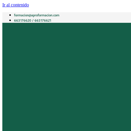
Ir al contenido
formacion@aproformacion.com
663176620 / 663176621