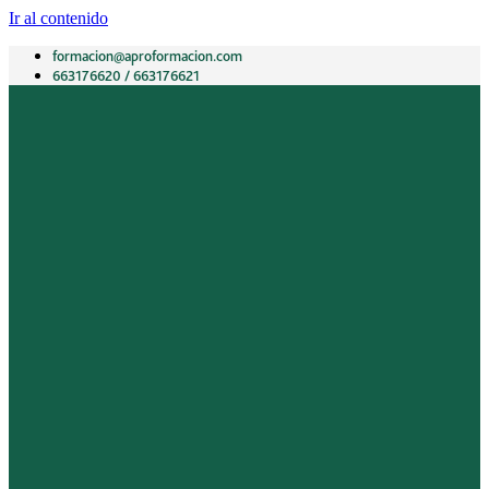
Ir al contenido
formacion@aproformacion.com
663176620 / 663176621